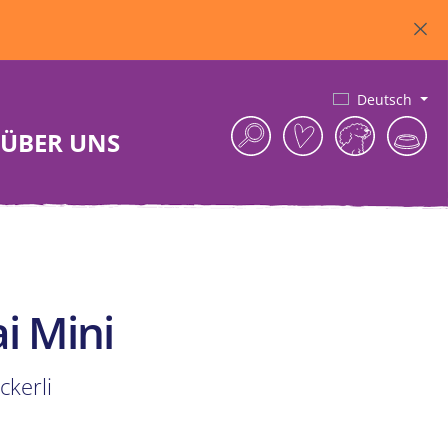
Deutsch
ÜBER UNS
ai Mini
ckerli
tliche Bewertung von 5 von 5 Sternen