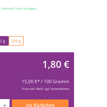
 Lieferzeit: Sofort verfügbar
e
ählen
2 g
200 g
n ist zurzeit nicht verfügbar.)
(Diese Option ist zurzeit nicht verfügbar.)
1,80 €
15,00 €* / 100 Gramm
Preise inkl. MwSt. zzgl. Versandkosten
Ins Körbchen