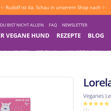
✨ Rudolf ist da. Schau in unserem Shop nach ✨
DU BIST NICHT ALLEIN
FAQ
NEWSLETTER
ER VEGANE HUND
REZEPTE
BLOG
Lorel
Veganes Le
Durchschnit
(2)