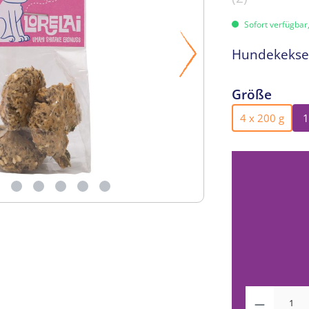
Sofort verfügbar,
Hundekeks
ausw
Größe
4 x 200 g
1
(Diese Optio