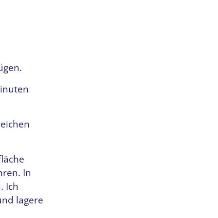
ügen.
Minuten
reichen
fläche
ren. In
. Ich
und lagere