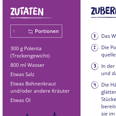
Zuber
ZUTATEN
Portionen
Das Wa
Die Po
300 g
Polenta
quell
(Trockengewicht)
800 ml
Wasser
In der
und da
Etwas
Salz
Etwas
Bohnenkraut
Die H
und/oder andere Kräuter
glätte
Stücke
Etwas
Öl
bereit
sie im