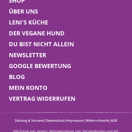
SHOP
ÜBER UNS
🌱 Probier im Januar eine vegane Ernährung aus
LENI'S KÜCHE
– für dich und deinen Hund! In unserem Blog
findest du Tipps, Vorteile und leckere
DER VEGANE HUND
Futterideen.
DU BIST NICHT ALLEIN
Hier lesen!
NEWSLETTER
GOOGLE BEWERTUNG
BLOG
MEIN KONTO
VERTRAG WIDERRUFEN
Zahlung & Versand
Datenschutz
Impressum
Widerrufsrecht
AGB
Angelina | 24. September 2025
Alle Preise inkl. gesetzl. Mehrwertsteuer zzgl.
Versandkosten
und ggf.