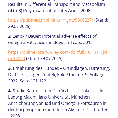
Results in Differential Transport and Metabolism
of (n-3) Polyunsaturated Fatty Acids. 2006
https://pubmed.ncbi.nlm.nih.gov/9868227/
(Stand:
29.07.2025)
2
. Lenox / Bauer: Potential adverse effects of
omega-3 Fatty acids in dogs and cats. 2013
https://onlinelibrary.wiley.com/doi/full/10.1111/jvi
m.12033
(Stand 29.07.2025)
3.
Ernährung des Hundes – Grundlagen, Fütterung,
Diätetik – Jürgen Zentek; Enke/Thieme. 9. Auflage
2022, Seite 121-122
4.
Studie Kantoci - der Tierärztlichen Fakultät der
Ludwig-Maximilians-Universität München -
Anreicherung von Iod und Omega-3-Fettsäuren in
der Karpfenproduktion durch Algen im Fischfutter
- 2008