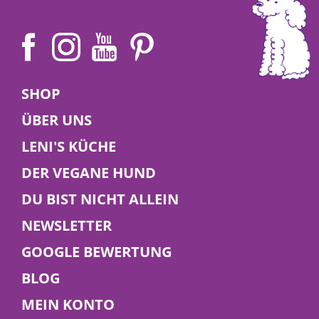
Angelina | 27. Dezember 2025
Veganuary 2026
SHOP
ÜBER UNS
🌱 Probier im Januar eine vegane Ernährung aus
LENI'S KÜCHE
– für dich und deinen Hund! In unserem Blog
findest du Tipps, Vorteile und leckere
DER VEGANE HUND
Futterideen.
DU BIST NICHT ALLEIN
Hier lesen!
NEWSLETTER
GOOGLE BEWERTUNG
BLOG
MEIN KONTO