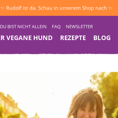
✨ Rudolf ist da. Schau in unserem Shop nach ✨
DU BIST NICHT ALLEIN
FAQ
NEWSLETTER
ER VEGANE HUND
REZEPTE
BLOG