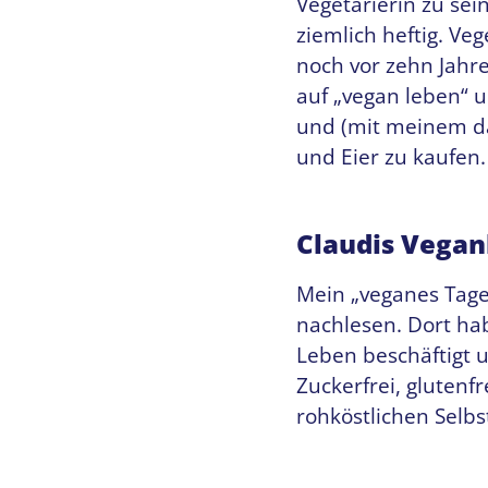
Vegetarierin zu se
ziemlich heftig. Ve
noch vor zehn Jahre
auf „vegan leben“ u
und (mit meinem da
und Eier zu kaufen.
Claudis Vegan
Mein „veganes Tag
nachlesen. Dort hab
Leben beschäftigt u
Zuckerfrei, glutenf
rohköstlichen Selb