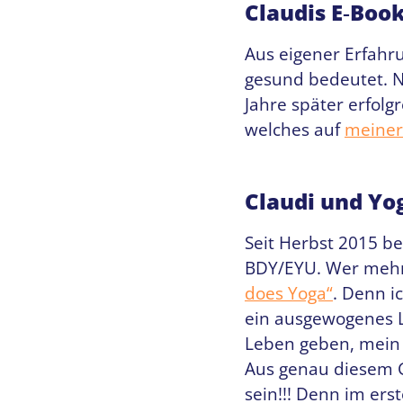
Claudis E‑Boo
Aus eigener Erfahru
gesund bedeutet. N
Jahre später erfol
welches auf
meiner
Claudi und Yo
Seit Herbst 2015 be
BDY/EYU. Wer mehr
does Yoga“
. Denn i
ein ausgewogenes L
Leben geben, mein 
Aus genau diesem G
sein!!! Denn im er