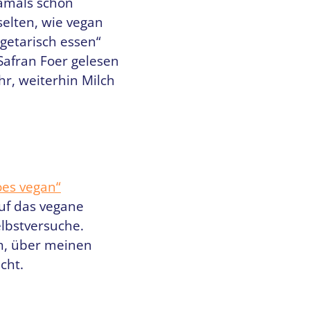
damals schon
selten, wie vegan
egetarisch essen“
Safran Foer gelesen
r, weiterhin Milch
oes vegan“
auf das vegane
elbstversuche.
ch, über meinen
cht.