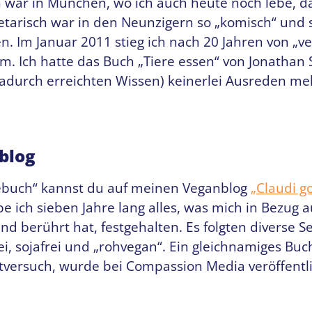
in war in München, wo ich auch heute noch lebe, 
getarisch war in den Neunzigern so „komisch“ und 
n. Im Januar 2011 stieg ich nach 20 Jahren von „v
m. Ich hatte das Buch „Tiere essen“ von Jonathan 
durch erreichten Wissen) keinerlei Ausreden meh
blog
ebuch“ kannst du auf meinen Veganblog
„Claudi g
e ich sieben Jahre lang alles, was mich in Bezug 
nd berührt hat, festgehalten. Es folgten diverse S
rei, sojafrei und „rohvegan“. Ein gleichnamiges Bu
stversuch, wurde bei Compassion Media veröffentli