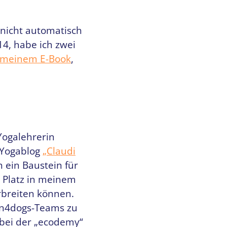
 nicht automatisch
4, habe ich zwei
meinem E-Book
,
Yogalehrerin
 Yogablog
„Claudi
h ein Baustein für
 Platz in meinem
rbreiten können.
an4dogs-Teams zu
 bei der „ecodemy“